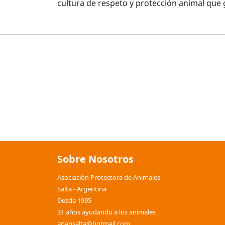
cultura de respeto y protección animal que 
Sobre Nosotros
Asociación Protectora de Animales
Salta - Argentina
Desde 1995
31 años ayudando a los animales
apansalta@hotmail.com