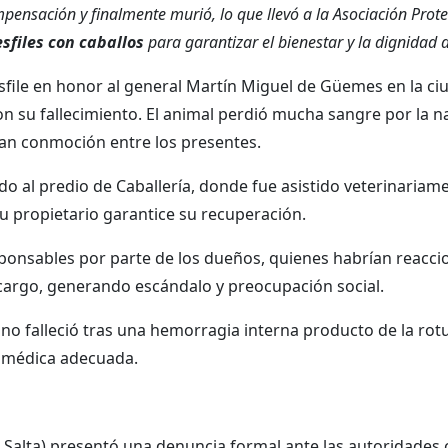
pensación y finalmente murió, lo que llevó a la Asociación Prot
sfiles con caballos
para garantizar el bienestar y la dignidad 
sfile en honor al general Martín Miguel de Güemes en la ciu
su fallecimiento. El animal perdió mucha sangre por la nar
ran conmoción entre los presentes.
dado al predio de Caballería, donde fue asistido veterinariam
su propietario garantice su recuperación.
onsables por parte de los dueños, quienes habrían reaccion
 cargo, generando escándalo y preocupación social.
o falleció tras una hemorragia interna producto de la rotur
n médica adecuada.
 Salta) presentó una denuncia formal ante las autoridades 