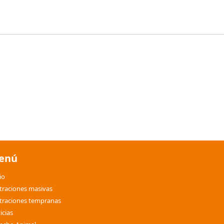
enú
io
traciones masivas
traciones tempranas
icias