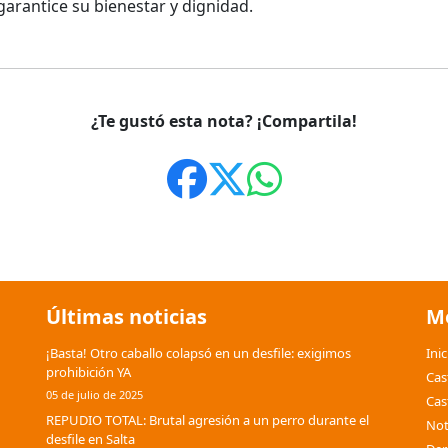
garantice su bienestar y dignidad.
¿Te gustó esta nota? ¡Compartila!
Últimas noticias
M
¡Basta! Otro caballo colapsó en un desfile: exigimos
Inic
prohibición YA
Cas
05 de julio de 2025
Cas
REPUDIO TOTAL: Brutal agresión a un perro durante el
Not
desfile en Salta