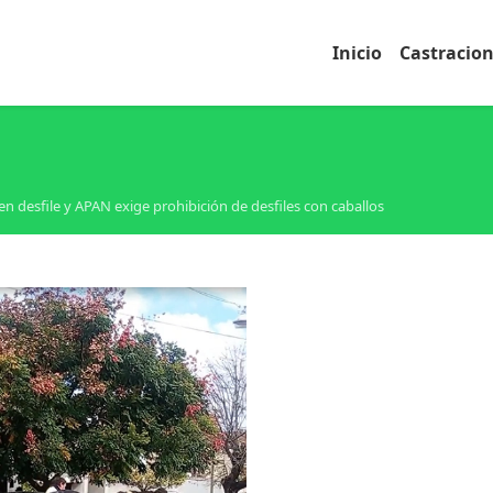
Inicio
Castracio
en desfile y APAN exige prohibición de desfiles con caballos