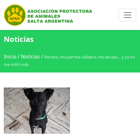
Noticias
Inicio
/
Noticias
/
Renata, una perrita callejera, me abrazó… y ya no
me soltó más