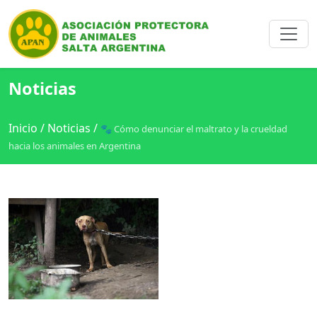
Noticias
Inicio
/
Noticias
/
🐾 Cómo denunciar el maltrato y la crueldad
hacia los animales en Argentina