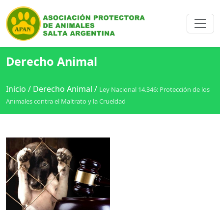
Derecho Animal
Inicio
/
Derecho Animal
/
Ley Nacional 14.346: Protección de los
Animales contra el Maltrato y la Crueldad